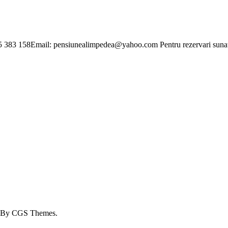
 158Email: pensiunealimpedea@yahoo.com Pentru rezervari sunati la
By CGS Themes.